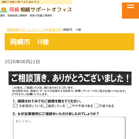
岡崎で相続に関するお悩みなら
tog
岡崎
相続サポートオフィス
運営：宮島税理士事務所・宮島行政書士事務所
メニュー
岡崎相続サポートオフィス
お客様の声
岡崎市 H様
岡崎市 H様
2026年06月22日