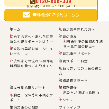
0120-808-339
受付時間
9:00 ～ 17:00（平日）
無料相談のご予約はこちら
ホーム
相続が発生された方へ
初めての方へ～あなたに最
相続の流れ
適な相続サポートとは？～
相続発生後の最初の手続
き～死亡届の提出～
相続税の早期対策・シミュ
レーション
相続税申告サポート
ご依頼までの流れ～初回無
相続サポート料金
料相談を承っております～
相続においての士業の選び
方
税務調査サポート
遺産分割協議サポート
事務所紹介
私たちが選ばれる理由
不動産・保険等の手続きサ
ポート
アクセス
生前対策のご相談
サイトマップ