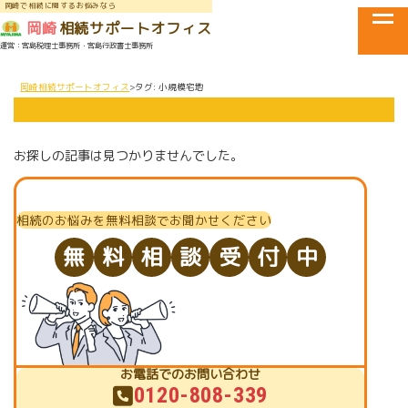
岡崎で相続に関するお悩みなら
tog
岡崎
相続サポートオフィス
運営：宮島税理士事務所・宮島行政書士事務所
メニュー
岡崎相続サポートオフィス
タグ:
小規模宅地
お探しの記事は見つかりませんでした。
相続のお悩みを無料相談でお聞かせください
無
料
相
談
受
付
中
お電話でのお問い合わせ
0120-808-339