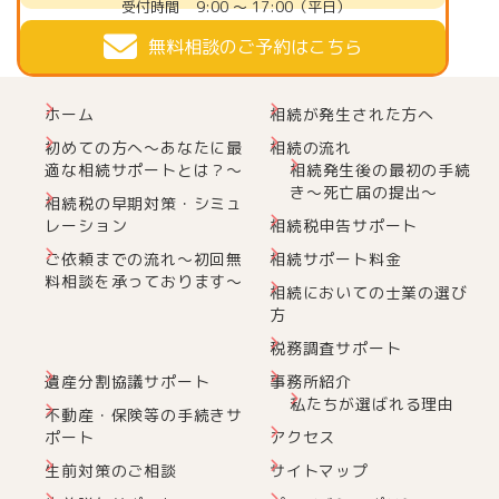
受付時間
9:00 ～ 17:00（平日）
無料相談のご予約はこちら
ホーム
相続が発生された方へ
初めての方へ～あなたに最
相続の流れ
適な相続サポートとは？～
相続発生後の最初の手続
き～死亡届の提出～
相続税の早期対策・シミュ
レーション
相続税申告サポート
ご依頼までの流れ～初回無
相続サポート料金
料相談を承っております～
相続においての士業の選び
方
税務調査サポート
遺産分割協議サポート
事務所紹介
私たちが選ばれる理由
不動産・保険等の手続きサ
ポート
アクセス
生前対策のご相談
サイトマップ