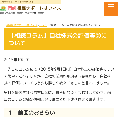
岡崎で相続に関するお悩みなら
tog
岡崎
相続サポートオフィス
運営：宮島税理士事務所・宮島行政書士事務所
メニュー
岡崎相続サポートオフィス
コラム
【相続コラム】自社株式の評価等②について
【相続コラム】自社株式の評価等②に
ついて
2015年10月01日
先日のコラムにて（
2015年9月1日付
）自社株式の評価等につい
て簡単に述べましたが、会社の業績が順調なお客様から、自社株
式の評価についてもう少し詳しく教えてほしいと言われました。
会社を経営されるお客様には、参考になると思われますので、前
回のコラムの補足情報という形式で以下述べさせて頂きます。
１ 前回のおさらい