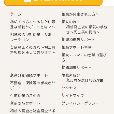
ホーム
相続が発生された方へ
初めての方へ～あなたに最
相続の流れ
適な相続サポートとは？～
相続発生後の最初の手続
き～死亡届の提出～
相続税の早期対策・シミュ
レーション
相続税申告サポート
ご依頼までの流れ～初回無
相続サポート料金
料相談を承っております～
相続においての士業の選び
方
税務調査サポート
遺産分割協議サポート
事務所紹介
私たちが選ばれる理由
不動産・保険等の手続きサ
ポート
アクセス
生前対策のご相談
サイトマップ
生前贈与サポート
プライバシーポリシー
相続人調査と財産調査サポ