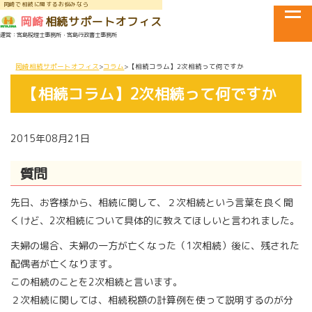
岡崎で相続に関するお悩みなら
tog
岡崎
相続サポートオフィス
運営：宮島税理士事務所・宮島行政書士事務所
メニュー
岡崎相続サポートオフィス
コラム
【相続コラム】2次相続って何ですか
【相続コラム】2次相続って何ですか
2015年08月21日
質問
先日、お客様から、相続に関して、２次相続という言葉を良く聞
くけど、2次相続について具体的に教えてほしいと言われました。
夫婦の場合、夫婦の一方が亡くなった（1次相続）後に、残された
配偶者が亡くなります。
この相続のことを2次相続と言います。
２次相続に関しては、相続税額の計算例を使って説明するのが分