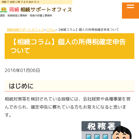
岡崎で相続に関するお悩みなら
tog
岡崎
相続サポートオフィス
運営：宮島税理士事務所・宮島行政書士事務所
メニュー
岡崎相続サポートオフィス
コラム
【相続コラム】個人の所得税確定申告ついて
【相続コラム】個人の所得税確定申告
ついて
2016年01月06日
はじめに
相続対策等を検討されている皆様には、会社経営や各種事業を営
んでおられ、確定申告に慣れている方もお見えになると思いま
す。