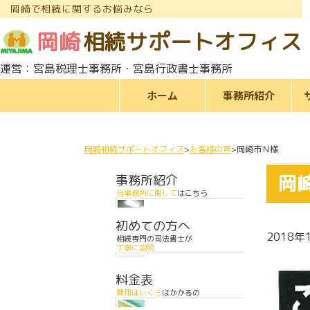
岡崎で相続に関するお悩みなら
岡崎
相続サポートオフィス
運営：宮島税理士事務所・宮島行政書士事務所
ホーム
事務所紹介
岡崎相続サポートオフィス
お客様の声
岡崎市Ｎ様
岡
事務所紹介
当事務所に関して
はこちら
初めての方へ
2018年
相続専門の司法書士が
丁寧に説明
料金表
費用はいくら
はかかるの