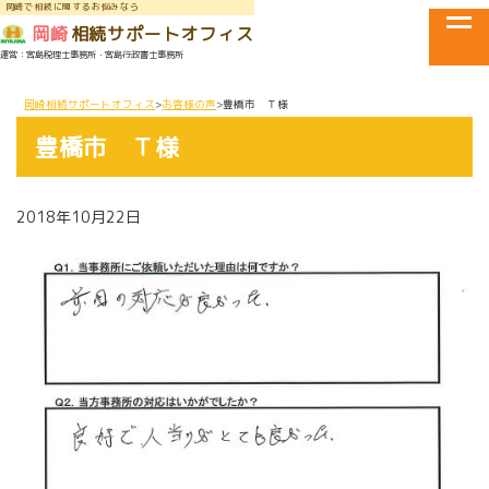
岡崎で相続に関するお悩みなら
tog
岡崎
相続サポートオフィス
運営：宮島税理士事務所・宮島行政書士事務所
メニュー
岡崎相続サポートオフィス
お客様の声
豊橋市 Ｔ様
豊橋市 Ｔ様
2018年10月22日