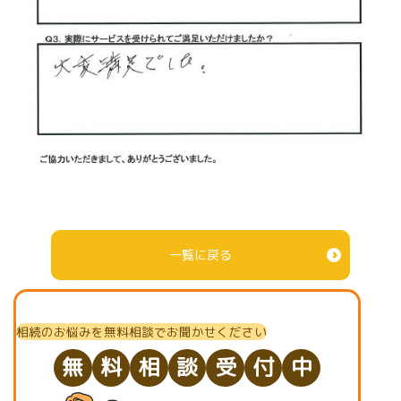
一覧に戻る
相続のお悩みを無料相談でお聞かせください
無
料
相
談
受
付
中