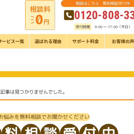
相談はこちら 無料相談受付中
0120-808-3
受付時間
9:00 ～ 17:00（平日）
サービス一覧
選ばれる理由
サポート料金
お客様の
の記事は見つかりませんでした。
お悩みを無料相談でお聞かせください
料
相
談
受
付
中